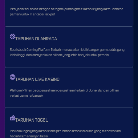
Penyedia slot online dengan beragam pilihan game menarik yang memudahkan
pemain untuk mencapai jackpot
TARUHAN OLAHRAGA
Sportsbook Gaming Platform Terbaik menawarkan lebih banyak game, odds yang
lebih tinggi, dan menyediakan pilihan yang lebih banyak untuk pemain.
TARUHAN LIVE KASINO
Platform Pilihan bagi perusahaan-perusahaan terbaik di dunia, dengan pilihan
variasi game terbanyak
TARUHAN TOGEL
Platform togel yang menarik dari perusahan terbaik di dunia yang menawarkan
hadiah kemenangan besar