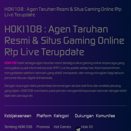
HOKI108 : Agen Taruhan Resmi & Situs Gaming Online Rtp
Live Terupdate
HOKI108 : Agen Taruhan
Resmi & Situs Gaming Online
Rtp Live Terupdate
HOKI108
hadir sebagai agen taruhan resmi sekaligus situs gaming online terpercaya yang
menyajikan pusat informasi bocoran RTP Live terupdate setiap hari. Kami berkomitmen
menyediakan platform bermain yang stabil, transparan, dan menguntungkan bagi seluruh
pencinta hiburan digital di Indonesia.
Dengan dukungan data persentase kemenangan secara real-time dan analisis peluang
yang tajam, HOKI108 membantu para pemain mengambil keputusan bermain dengan lebih
bijak dan percaya diri.
Kebijaksanaan
Platform
Kategori
Dukungan
Komunitas
Tentang HOKI108
Promosi
Hot Games
Hoki10