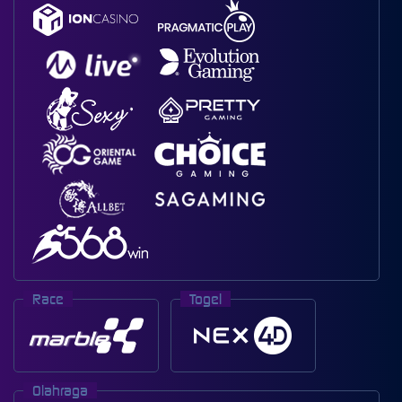
Race
Togel
Olahraga