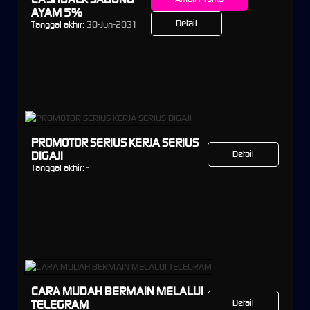
AYAM 5%
Detail
Tanggal akhir:
30-Jun-2031
PROMOTOR SERIUS KERJA SERIUS
DIGAJI
Detail
Tanggal akhir:
-
CARA MUDAH BERMAIN MELALUI
TELEGRAM
Detail