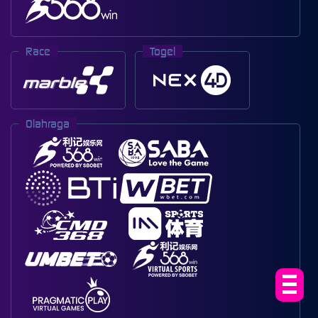
Race
Togel
Olahraga