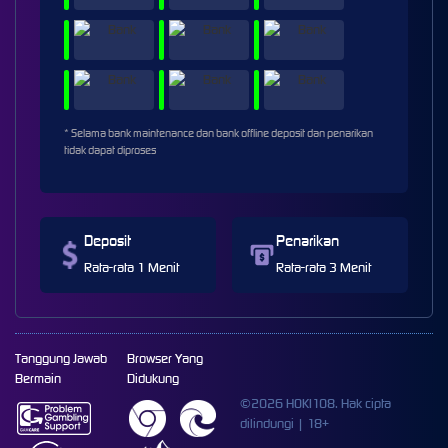
* Selama bank maintenance dan bank offline deposit dan penarikan
tidak dapat diproses
Deposit
Penarikan
Rata-rata 1 Menit
Rata-rata 3 Menit
Tanggung Jawab
Browser Yang
Bermain
Didukung
©2026 HOKI108. Hak cipta
dilindungi | 18+