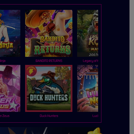
inja
BANDITO RETURNS
Legacy of Kong Maxways
r Zeus
Duck Hunters
Lucky Neko