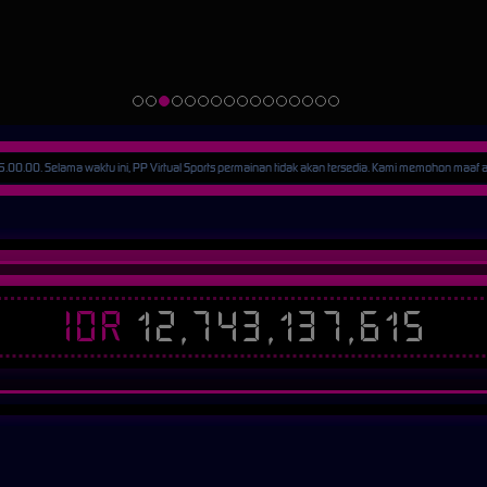
elama waktu ini, PP Virtual Sports permainan tidak akan tersedia. Kami memohon maaf atas ket
IDR
12,743,137,615