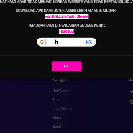
CHAT KAMI AGAR TIDAK MENJADI KORBAN WEBSITE YANG TIDAK BERTANGGUNG J
DOWNLOAD APK KAMI UNTUK AKSES LEBIH AMAN & MUDAH :
vpn108.com/hoki108-apk
ne Rtp Live Terupdate
TEMUKAN KAMI DI PENCARIAN GOOGLE KETIK :
Resmi & Situs Gaming Online R
HOKI108
rpercaya yang menyajikan pusat informasi bocoran RTP Live terupdate setiap hari. Kami berkomitm
s peluang yang tajam, HOKI108 membantu para pemain mengambil keputusan bermain dengan lebih
OK
Kategori
Du
Hot Games
Slots
Live Casino
Race
Togel