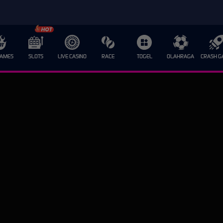
GAMES
SLOTS
LIVE CASINO
RACE
TOGEL
OLAHRAGA
CRASH 