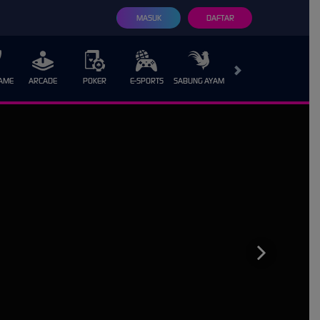
MASUK
DAFTAR
GAME
ARCADE
POKER
E-SPORTS
SABUNG AYAM
PROMOSI