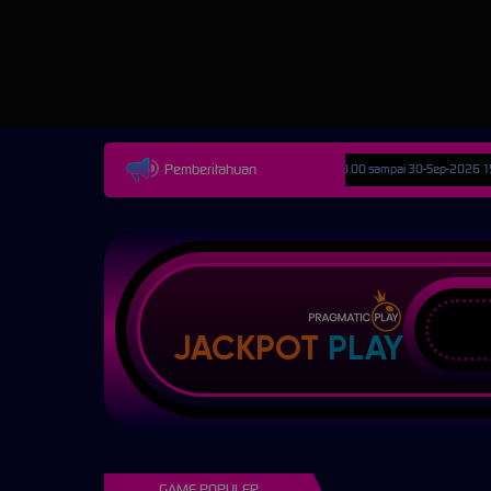
Pemberitahuan
n Terjadwal: PP Virtual Sports pada 30-Jun-2026 dari 15.00.00 sampai 30-Sep-2026 15.00.00. S
JACKPOT
PLAY
GAME POPULER