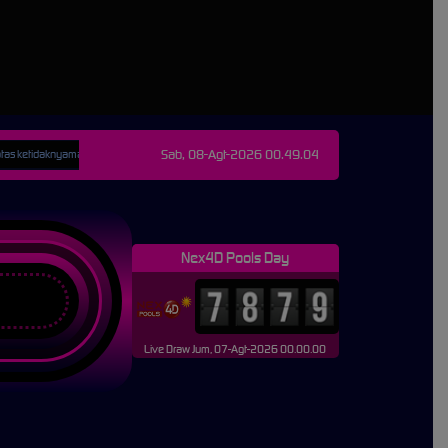
Sab, 08-Agt-2026 00.49.04
idaknyamanan yang mungkin ditimbulkan.
Pemeliharaan Terjadwal: MarbleX pada 31-Jul-2026 
Nex4D Pools Day
Live Draw Jum, 07-Agt-2026 00.00.00