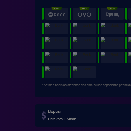
* Selama bank maintenance dan bank offline deposit dan penarikan
Deposit
Rata-rata 1 Menit