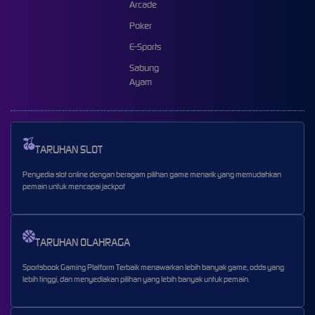
Arcade
Poker
E-Sports
Sabung
Ayam
TARUHAN SLOT
Penyedia slot online dengan beragam pilihan game menarik yang memudahkan
pemain untuk mencapai jackpot
TARUHAN OLAHRAGA
Sportsbook Gaming Platform Terbaik menawarkan lebih banyak game, odds yang
lebih tinggi, dan menyediakan pilihan yang lebih banyak untuk pemain.