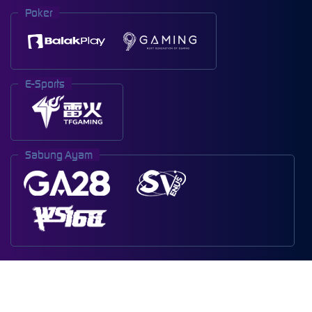
Poker
E-Sports
Sabung Ayam