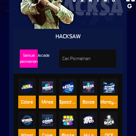
HACKSAW
Semua
Arcade
permainan
Colors
Mines
Speed Crash
Boxes
Moneyplane
Wheel
Coins
Blocks
Hi-Lo
DICE