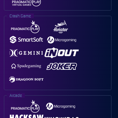
Crash Game
Arcade