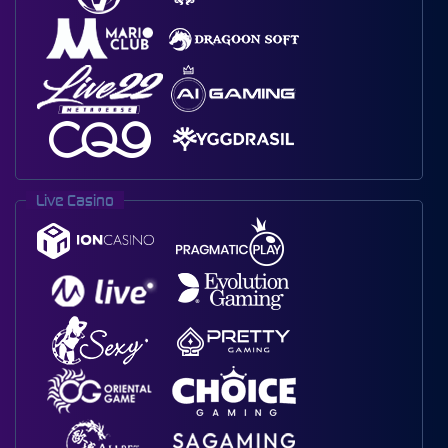
Live Casino