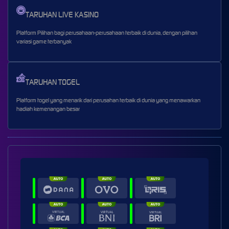
TARUHAN LIVE KASINO
Platform Pilihan bagi perusahaan-perusahaan terbaik di dunia, dengan pilihan
variasi game terbanyak
TARUHAN TOGEL
Platform togel yang menarik dari perusahan terbaik di dunia yang menawarkan
hadiah kemenangan besar