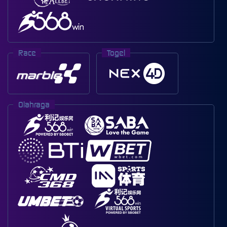
Race
Togel
Olahraga