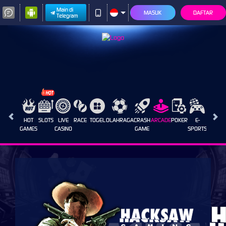
Main di
MASUK
DAFTAR
Telegram
HOT
SLOTS
LIVE
RACE
TOGEL
OLAHRAGA
CRASH
ARCADE
POKER
E-
SABUN
GAMES
CASINO
GAME
SPORTS
AYAM