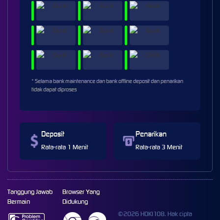
* Selama bank maintenance dan bank offline deposit dan penarikan
tidak dapat diproses
Deposit
Penarikan
Rata-rata 1 Menit
Rata-rata 3 Menit
Tanggung Jawab
Browser Yang
Bermain
Didukung
©2026 HOKI108. Hak cipta